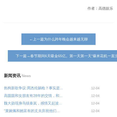
作者：高德娱乐
←上一篇为什么跨年晚会越来越无聊
下一篇→春节期间6天吸金65亿。第一天第一天“爆米花机一直
新闻资讯
News
热狗新歌争议:周杰伦躺枪？事实是...
12-04
高圆圆和女朋友有28年的交情，和...
12-04
魏大勋现身鸟镇秦岚，感情又起波...
12-04
“黄婉佩和她富有的丈夫庆祝他们...
12-04