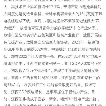
大，高技术产业添加值增长17.1%，宁德市动力电池集群列
入国度先进制造业集群，全球单机容量最大的16兆瓦海下风
电机组建成下线。今后，福建将坚持不懈做优做强做大“四
大经济”，放慢培育更具竞争力的数字经济中心产业体系，
放慢打造陆地劣势产业集聚区和新兴产业集群，放慢开展绿
色低碳产业，放慢建立全域生态旅游省。2023年，福建预
期GDP增长目的爲6%左右。中部崛起！江西此前存在感较
低，却在2022年让人眼前一亮。在2022年31个省区市GDP
增速排名中，江西与福建并列第一，并且GDP达32074.7亿
元，初次迈入“3万亿俱乐部”，表现了中部崛起之势越发微
弱。来源：江西省统计局2023年，江西预期GDP增长目的
爲7%左右，在实践打工中尽能够争取更好后果。探求可
见，江西GDP疾速增长，是牢牢抓住了新动力产业。目
前，江西初步构成了宜春、新余、赣州3个锂电产业集群，