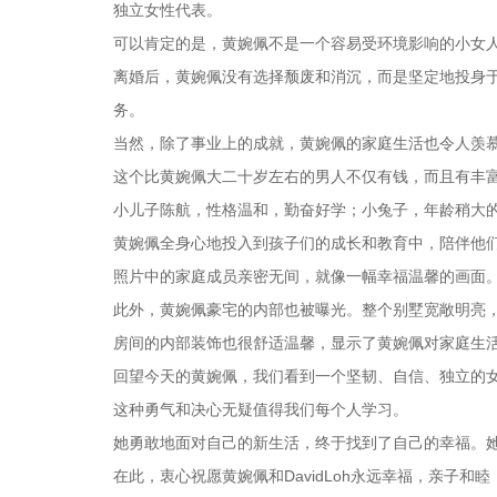
独立女性代表。
可以肯定的是，黄婉佩不是一个容易受环境影响的小女
离婚后，黄婉佩没有选择颓废和消沉，而是坚定地投身
务。
当然，除了事业上的成就，黄婉佩的家庭生活也令人羡慕。
这个比黄婉佩大二十岁左右的男人不仅有钱，而且有丰
小儿子陈航，性格温和，勤奋好学；小兔子，年龄稍大
黄婉佩全身心地投入到孩子们的成长和教育中，陪伴他
照片中的家庭成员亲密无间，就像一幅幸福温馨的画面
此外，黄婉佩豪宅的内部也被曝光。整个别墅宽敞明亮
房间的内部装饰也很舒适温馨，显示了黄婉佩对家庭生
回望今天的黄婉佩，我们看到一个坚韧、自信、独立的
这种勇气和决心无疑值得我们每个人学习。
她勇敢地面对自己的新生活，终于找到了自己的幸福。
在此，衷心祝愿黄婉佩和DavidLoh永远幸福，亲子和