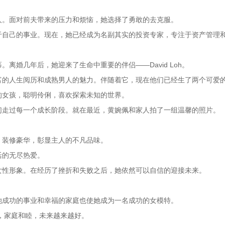
人。面对前夫带来的压力和烦恼，她选择了勇敢的去克服。
于自己的事业。现在，她已经成为名副其实的投资专家，专注于资产管理
离婚几年后，她迎来了生命中重要的伴侣——David Loh。
富的人生阅历和成熟男人的魅力。伴随着它，现在他们已经生了两个可爱
的女孩，聪明伶俐，喜欢探索未知的世界。
们走过每一个成长阶段。就在最近，黄婉佩和家人拍了一组温馨的照片。
。
，装修豪华，彰显主人的不凡品味。
活的无尽热爱。
女性形象。在经历了挫折和失败之后，她依然可以自信的迎接未来。
她成功的事业和幸福的家庭也使她成为一名成功的女模特。
睦，家庭和睦，未来越来越好。