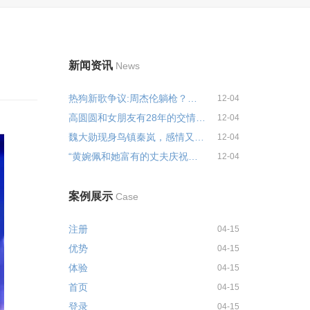
新闻资讯
News
热狗新歌争议:周杰伦躺枪？事实是...
12-04
高圆圆和女朋友有28年的交情，和...
12-04
魏大勋现身鸟镇秦岚，感情又起波...
12-04
“黄婉佩和她富有的丈夫庆祝他们...
12-04
案例展示
Case
注册
04-15
优势
04-15
体验
04-15
首页
04-15
登录
04-15