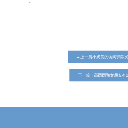
"
←上一篇小奶黄的访问班陈
下一篇→高圆圆和女朋友有