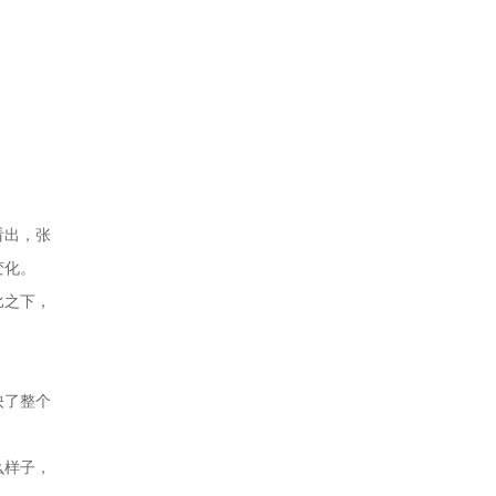
看出，张
变化。
比之下，
映了整个
么样子，