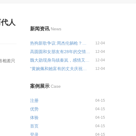
两代人
新闻资讯
News
热狗新歌争议:周杰伦躺枪？事实是...
12-04
高圆圆和女朋友有28年的交情，和...
12-04
魏大勋现身鸟镇秦岚，感情又起波...
12-04
龄相差只
“黄婉佩和她富有的丈夫庆祝他们...
12-04
案例展示
Case
注册
04-15
优势
04-15
体验
04-15
首页
04-15
登录
04-15