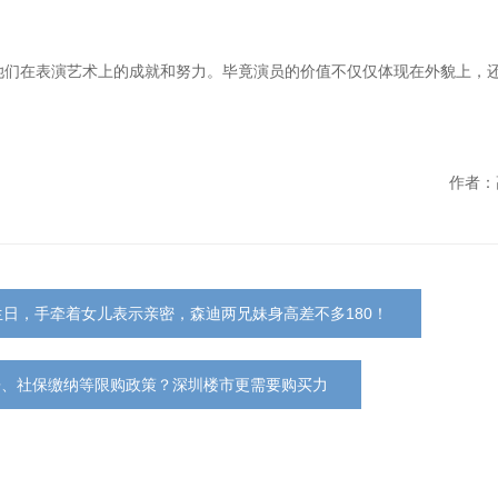
她们在表演艺术上的成就和努力。毕竟演员的价值不仅仅体现在外貌上，
作者：
日，手牵着女儿表示亲密，森迪两兄妹身高差不多180！
房、社保缴纳等限购政策？深圳楼市更需要购买力