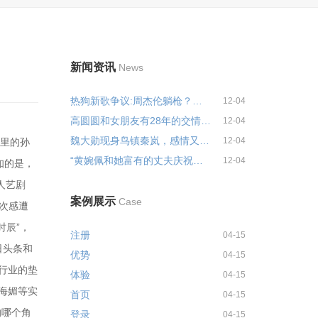
新闻资讯
News
热狗新歌争议:周杰伦躺枪？事实是...
12-04
高圆圆和女朋友有28年的交情，和...
12-04
魏大勋现身鸟镇秦岚，感情又起波...
12-04
》里的孙
“黄婉佩和她富有的丈夫庆祝他们...
12-04
知的是，
人艺剧
案例展示
Case
次感遭
时辰”，
注册
04-15
日头条和
优势
04-15
行业的垫
体验
04-15
海媚等实
首页
04-15
的哪个角
登录
04-15