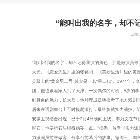
“能叫出我的名字，却不
日期：2
“能叫出我的名字，却不记得我演的角色，那是做演员最
大光、《恋爱先生》里的张铭阳、《美妙生活》里的黄浩
荧幕上的“黄金男二号”其实是一名“星二代”。1974
团，他也跟着家人到了天津。一次偶尔的时机，5岁的
到舞台的魅力，长大后，他顺理成章地报考了地方戏剧学
后来在话剧舞台上不时摸爬滚打，最终炼就实力演技。
安徽卫视结合出现，已于2月4日晚间上线。李乃文在节
脚石，也要把石头铺得稳妥一点。”据悉，首季《实力派
力派演员前来做客，分享台前幕后的故事。每周三、周六