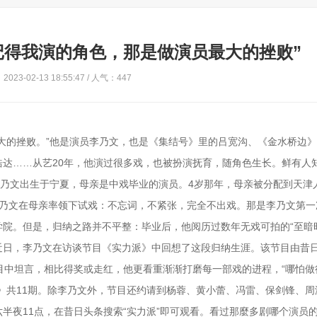
记得我演的角色，那是做演员最大的挫败”
023-02-13 18:55:47 / 人气：447
大的挫败。”他是演员李乃文，也是《集结号》里的吕宽沟、《金水桥边
达……从艺20年，他演过很多戏，也被扮演抚育，随角色生长。鲜有人
年，李乃文出生于宁夏，母亲是中戏毕业的演员。4岁那年，母亲被分配到天津
李乃文在母亲率领下试戏：不忘词，不紧张，完全不出戏。那是李乃文第一
院。但是，归纳之路并不平整：毕业后，他阅历过数年无戏可拍的“至暗
近日，李乃文在访谈节目《实力派》中回想了这段归纳生涯。该节目由昔
目中坦言，相比得奖或走红，他更看重渐渐打磨每一部戏的进程，“哪怕做
》共11期。除李乃文外，节目还约请到杨蓉、黄小蕾、冯雷、保剑锋、周
半夜11点，在昔日头条搜索“实力派”即可观看。看过那麼多剧哪个演员