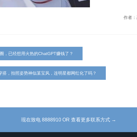
作者：
圈，已经想用火热的ChatGPT赚钱了？
穿搭，拍照姿势神似某宝风，连明星都网红化了吗？
现在致电 8888910 OR 查看更多联系方式 →