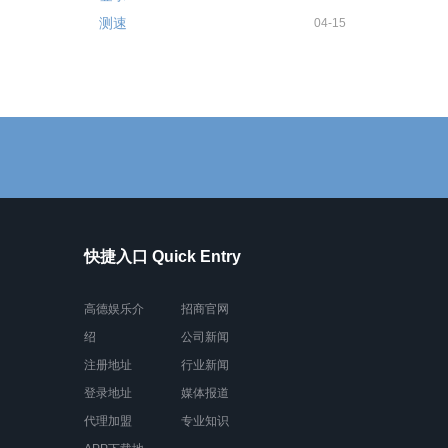
测速
04-15
快捷入口 Quick Entry
高德娱乐介
招商官网
绍
公司新闻
注册地址
行业新闻
登录地址
媒体报道
代理加盟
专业知识