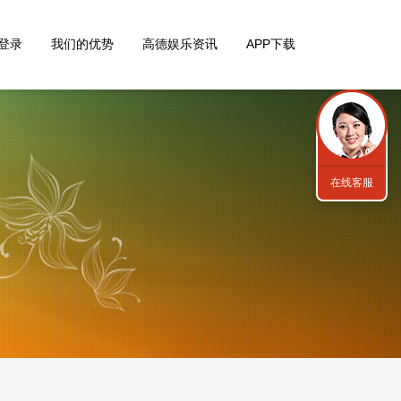
登录
我们的优势
高德娱乐资讯
APP下载
在线客服