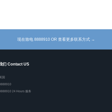
现在致电 8888910 OR 查看更多联系方式 →
们 Contact US
英国
8888910
8888910 24 Hours 服务